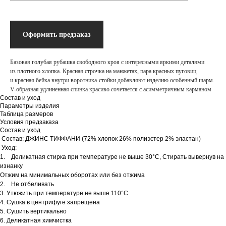
Оформить предзаказ
Базовая голубая рубашка свободного кроя с интересными яркими деталями
из плотного хлопка. Красная строчка на манжетах, пара красных пуговиц
и красная бейка внутри воротника-стойки добавляют изделию особенный шарм.
V-образная удлиненная спинка красиво сочетается с асимметричным карманом
Состав и уход
Параметры изделия
Таблица размеров
Условия предзаказа
Состав и уход
Состав: ДЖИНС ТИФФАНИ (72% хлопок 26% полиэстер 2% эластан)
Уход:
1. Деликатная стирка при температуре не выше 30°C, Стирать вывернув на
изнанку
Отжим на минимальных оборотах или без отжима
2. Не отбеливать
3. Утюжить при температуре не выше 110°C
4. Сушка в центрифуге запрещена
5. Сушить вертикально
6. Деликатная химчистка