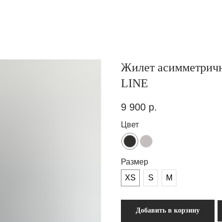
Жилет асимметричн
LINE
9 900
р.
Цвет
Размер
XS
S
M
Добавить в корзину