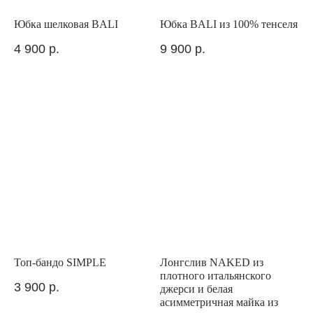
Юбка шелковая BALI
Юбка BALI из 100% тенселя
4 900
р.
9 900
р.
Покупателям
Заказ и оплата
Предзаказ
Доставка и возврат
Где нас найти
Устойчивое развитие
О компании
О нас
Контакты
Топ-бандо SIMPLE
Лонгслив NAKED из
Реквизиты
плотного итальянского
3 900
р.
джерси и белая
Публичная оферта
асимметричная майка из
Политика конфиденциальности