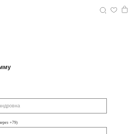
амму
ерез +79)