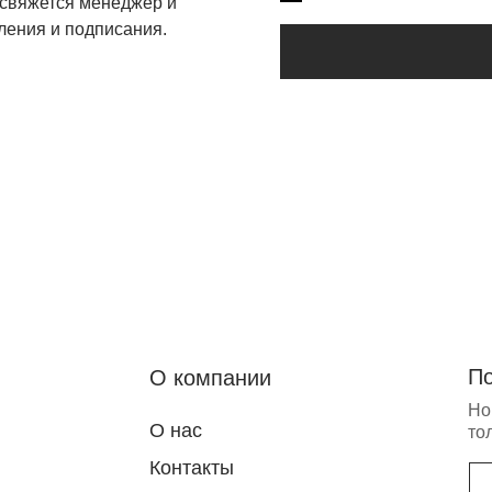
 свяжется менеджер и
ления и подписания.
Подписка на
О компании
Новости бренда 
О нас
только для участ
Контакты
Реквизиты
Публичная оферта
Подпи
Политика конфиденциальности
Нажимая на кнопку "
на рекламную рассыл
в соответствии с пр