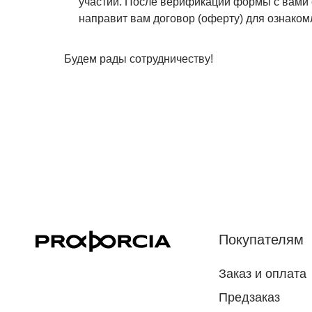
участии. После верификации формы с вами
направит вам договор (оферту) для ознаком
Будем рады сотрудничеству!
Покупателям
Заказ и оплата
Предзаказ
Доставка и возврат
Где нас найти
Устойчивое развитие
Стилистам