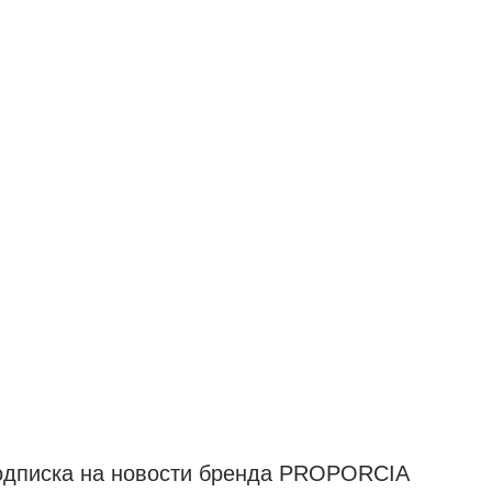
 новости бренда PROPORCIA
и уникальные предложения
ников рассылки
саться на наши новости
подписаться", вы даете согласие