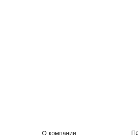
Подписка на
О компании
Новости бренда 
О нас
только для участ
Контакты
Реквизиты
Публичная оферта
Подпи
Политика конфиденциальности
Нажимая на кнопку "