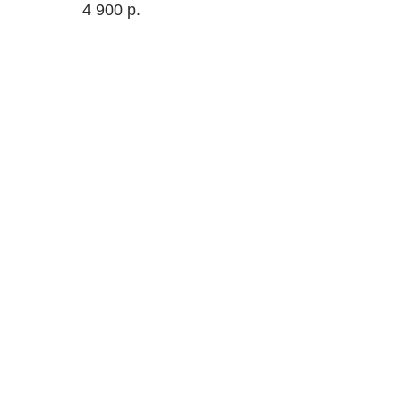
4 900
р.