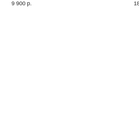
9 900
р.
1