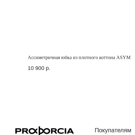
Ассиметричная юбка из плотного коттона ASYM
10 900
р.
Покупателям
Заказ и оплата
Предзаказ
Доставка и возврат
Где нас найти
Устойчивое развитие
Стилистам